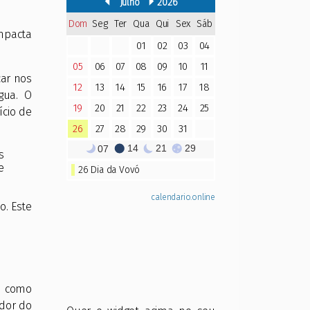
mpacta
çar nos
gua. O
cio de
s
e
o. Este
como
dor do