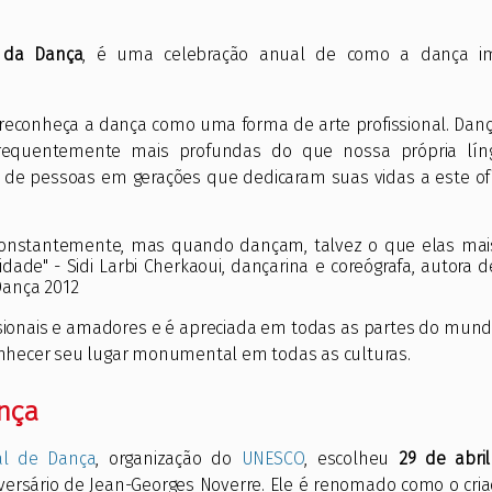
l da Dança
, é uma celebração anual de como a dança i
o reconheça a dança como uma forma de arte profissional. Dan
requentemente mais profundas do que nossa própria lín
 de pessoas em gerações que dedicaram suas vidas a este ofí
constantemente, mas quando dançam, talvez o que elas mai
de" - Sidi Larbi Cherkaoui, dançarina e coreógrafa, autora d
Dança 2012
sionais e amadores e é apreciada em todas as partes do mund
conhecer seu lugar monumental em todas as culturas.
nça
al de Dança
, organização do
UNESCO
, escolheu
29 de abril
ersário de Jean-Georges Noverre. Ele é renomado como o cria