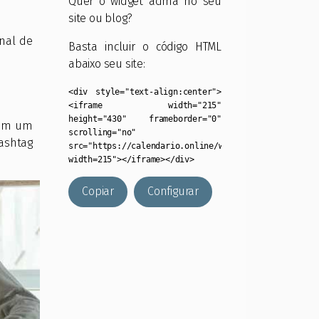
Quer o widget acima no seu
site ou blog?
nal de
Basta incluir o código HTML
abaixo seu site:
<div style="text-align:center">
<iframe width="215"
height="430" frameborder="0"
com um
scrolling="no"
ashtag
src="https://calendario.online/widget/?
width=215"></iframe></div>
Copiar
Configurar