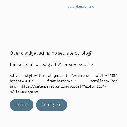
Quer o widget acima no seu site ou blog?
Basta incluir o código HTML abaixo seu site:
<div style="text-align:center"><iframe width="215"
height="430" frameborder="0" scrolling="no"
src="https://calendario.online/widget/?width=215">
</iframe></div>
Copiar
Configurar