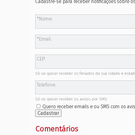
Cadastre-se para receber notificações sobre os
Nome:
Email:
CEP:
Só se quiser receber os feriados da sua cidade e estad
Telefone:
Só se quiser receber os avisos por SMS
Quero receber emails e ou SMS com os avis
Cadastrar
Comentários