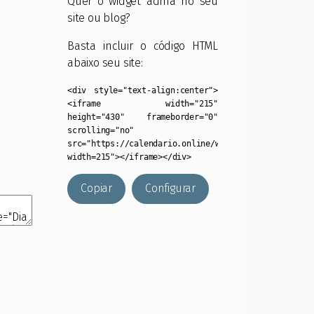
Quer o widget acima no seu
site ou blog?
Basta incluir o código HTML
abaixo seu site:
<div style="text-align:center">
<iframe width="215"
height="430" frameborder="0"
scrolling="no"
src="https://calendario.online/widget/?
width=215"></iframe></div>
Copiar
Configurar