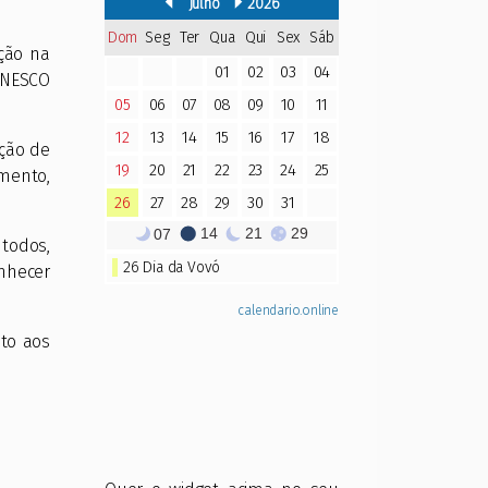
ção na
 UNESCO
ção de
mento,
 todos,
nhecer
.
ito aos