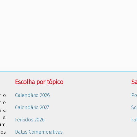
Escolha por tópico
Sa
r o
Calendário 2026
Po
s e
Calendário 2027
So
s a
m a
Feriados 2026
Fa
gum
nos
Datas Comemorativas