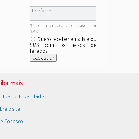
Telefone:
Só se quiser receber os avisos por
SMS
Quero receber emails e ou
SMS com os avisos de
feriados
Cadastrar
iba mais
lítica de Privacidade
bre o site
le Conosco