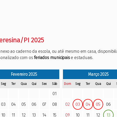
eresina/PI 2025
, anexo ao caderno da escola, ou até mesmo em casa, disponibi
rsonalizado com os
feriados municipais
e estaduais.
Fevereiro
2025
Março
2025
Seg
Ter
Qua
Qui
Sex
Sáb
Dom
Seg
Ter
Qua
Qui
01
03
04
05
06
07
08
02
03
04
05
06
10
11
12
13
14
15
09
10
11
12
13