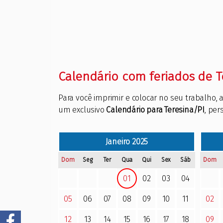
Calendário com feriados de T
Para você imprimir e colocar no seu trabalho
um exclusivo
Calendário para Teresina/PI
, pe
Janeiro
2025
Dom
Seg
Ter
Qua
Qui
Sex
Sáb
Dom
01
02
03
04
05
06
07
08
09
10
11
02
12
13
14
15
16
17
18
09