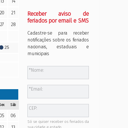
13
14
20
21
Receber aviso de
feriados por email e SMS
27
28
Cadastre-se para receber
notificações sobre os feriados
nacionais, estaduais e
25
municipais
Nome:
Email:
Sex
Sáb
CEP:
05
06
Só se quiser receber os feriados da
12
13
sua cidade e estado