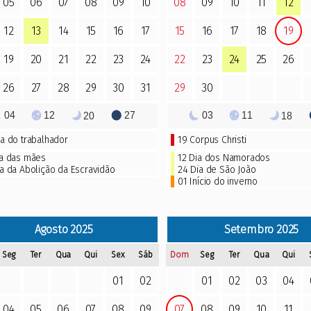
05
06
07
08
09
10
08
09
10
11
12
12
13
14
15
16
17
15
16
17
18
19
19
20
21
22
23
24
22
23
24
25
26
26
27
28
29
30
31
29
30
04
12
27
03
11
20
18
ia do trabalhador
19
Corpus Christi
a das mães
12 Dia dos Namorados
a da Abolição da Escravidão
24 Dia de São João
01 Início do inverno
Agosto
2025
Setembro
2025
Seg
Ter
Qua
Qui
Sex
Sáb
Dom
Seg
Ter
Qua
Qui
01
02
01
02
03
04
04
05
06
07
08
09
07
08
09
10
11