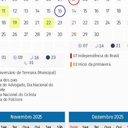
11
12
13
14
15
16
14
15
16
17
18
18
19
20
21
22
23
21
22
23
24
25
25
26
27
28
29
30
28
29
30
07
21
14
07
Independência do Brasil
01
09
23
16
31
03 Início da primavera
niversário de Teresina (Municipal)
ia dos pais
a do Advogado
,
Dia Nacional do
nte
a Nacional do Ciclista
ia do Folclore
Novembro
2025
Dezembro
2025
Seg
Ter
Qua
Qui
Sex
Sáb
Dom
Seg
Ter
Qua
Qui