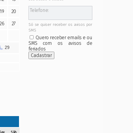
Telefone:
19
20
26
27
Só se quiser receber os avisos por
SMS
Quero receber emails e ou
SMS com os avisos de
29
feriados
Cadastrar
Sex
Sáb