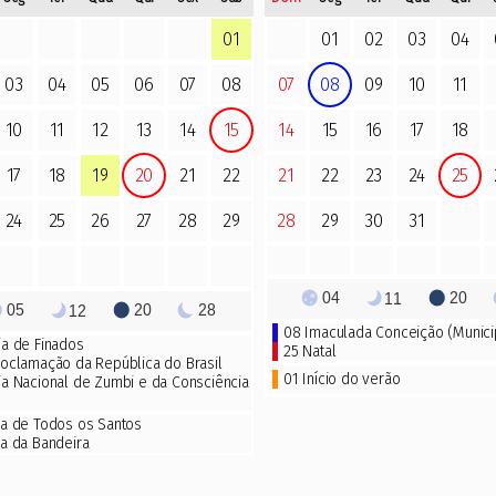
01
01
02
03
04
03
04
05
06
07
08
07
08
09
10
11
10
11
12
13
14
15
14
15
16
17
18
17
18
19
20
21
22
21
22
23
24
25
24
25
26
27
28
29
28
29
30
31
04
20
11
05
20
28
12
08 Imaculada Conceição (Munici
ia de Finados
25
Natal
roclamação da República do Brasil
01 Início do verão
ia Nacional de Zumbi e da Consciência
ia de Todos os Santos
ia da Bandeira