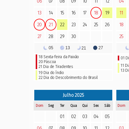
06
07
08
09
10
11
12
04
13
14
15
16
17
18
19
11
20
21
22
23
24
25
26
18
27
28
29
30
25
05
13
27
21
18
Sexta-feira da Paixão
01
D
20
Páscoa
11
Di
21
Dia de Tiradentes
13
Di
19
Dia do Índio
22
Dia do Descobrimento do Brasil
Julho
2025
Dom
Seg
Ter
Qua
Qui
Sex
Sáb
Dom
01
02
03
04
05
06
07
08
09
10
11
12
03