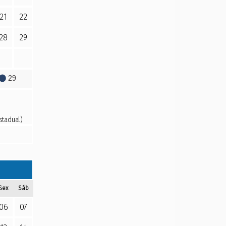
21
22
28
29
29
stadual)
Sex
Sáb
06
07