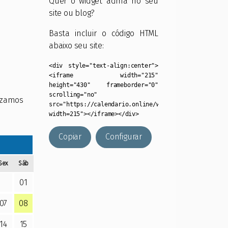
Quer o widget acima no seu
site ou blog?
Basta incluir o código HTML
abaixo seu site:
<div style="text-align:center">
<iframe width="215"
height="430" frameborder="0"
scrolling="no"
lizamos
src="https://calendario.online/widget/?
width=215"></iframe></div>
Copiar
Configurar
Sex
Sáb
01
07
08
14
15