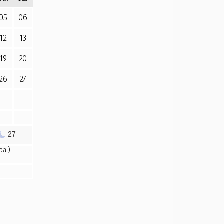
05
06
12
13
19
20
26
27
27
pal)