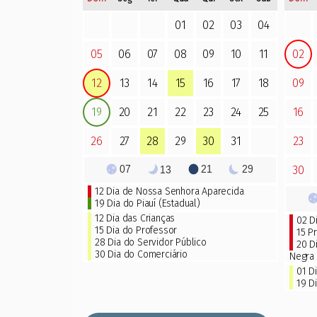
01
02
03
04
05
06
07
08
09
10
11
02
12
13
14
15
16
17
18
09
19
20
21
22
23
24
25
16
26
27
28
29
30
31
23
07
21
29
13
30
12
Dia de Nossa Senhora Aparecida
19 Dia do Piauí (Estadual)
12 Dia das Crianças
02
D
15
Dia do Professor
15 P
28 Dia do Servidor Público
20 D
30 Dia do Comerciário
Negra
01 D
19 D