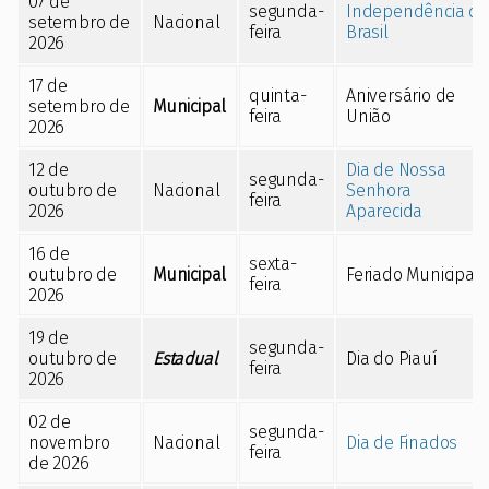
07 de
segunda-
Independência do
setembro de
Nacional
feira
Brasil
2026
17 de
quinta-
Aniversário de
setembro de
Municipal
feira
União
2026
12 de
Dia de Nossa
segunda-
outubro de
Nacional
Senhora
feira
2026
Aparecida
16 de
sexta-
outubro de
Municipal
Feriado Municipal
feira
2026
19 de
segunda-
outubro de
Estadual
Dia do Piauí
feira
2026
02 de
segunda-
novembro
Nacional
Dia de Finados
feira
de 2026