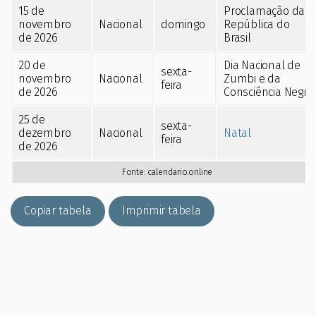
15 de
Proclamação da
novembro
Nacional
domingo
República do
de 2026
Brasil
20 de
Dia Nacional de
sexta-
novembro
Nacional
Zumbi e da
feira
de 2026
Consciência Negra
25 de
sexta-
dezembro
Nacional
Natal
feira
de 2026
Fonte:
calendario.online
Copiar tabela
Imprimir tabela