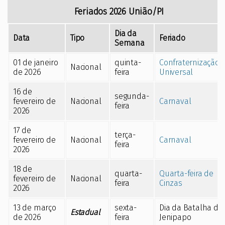
Feriados
2026
União/PI
Dia da
Data
Tipo
Feriado
Semana
01 de janeiro
quinta-
Confraternização
Nacional
de 2026
feira
Universal
16 de
segunda-
fevereiro de
Nacional
Carnaval
feira
2026
17 de
terça-
fevereiro de
Nacional
Carnaval
feira
2026
18 de
quarta-
Quarta-feira de
fevereiro de
Nacional
feira
Cinzas
2026
13 de março
sexta-
Dia da Batalha do
Estadual
de 2026
feira
Jenipapo