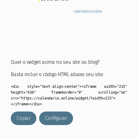
Quer o widget acima no seu site ou blog?
Basta incluir o código HTML abaixo seu site:
<div style="text-align:center"><iframe width="215"
height="430" frameborder="0" scrolling="no"
src="https://calendario.online/widget/?width=215">
</iframe></div>
Copiar
Configurar