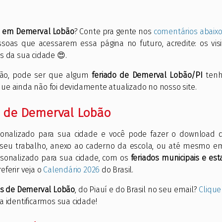
s em Demerval Lobão
? Conte pra gente nos
comentários abaix
ssoas que acessarem essa página no futuro, acredite: os vis
s da sua cidade 😍.
ntão, pode ser que algum
feriado de Demerval Lobão/PI
tenh
e que ainda não foi devidamente atualizado no nosso site.
s de Demerval Lobão
onalizado para sua cidade e você pode fazer o download 
 seu trabalho, anexo ao caderno da escola, ou até mesmo em
ersonalizado para sua cidade, com os
feriados municipais e est
referir veja o
Calendário 2026
do Brasil.
os de Demerval Lobão
, do Piauí e do Brasil no seu email?
Clique
a identificarmos sua cidade!