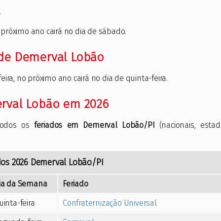
l
o próximo ano cairá no dia de sábado.
 de Demerval Lobão
ira, no próximo ano cairá no dia de quinta-feira.
erval Lobão em 2026
todos os
feriados em Demerval Lobão/PI
(nacionais, estad
dos
2026
Demerval Lobão/PI
ia da Semana
Feriado
uinta-feira
Confraternização Universal