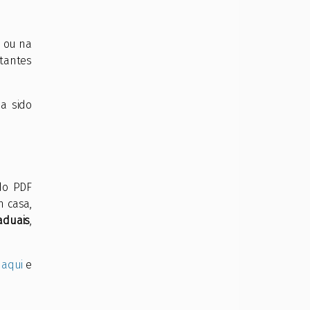
o
ou na
itantes
a sido
do PDF
 casa,
aduais
,
 aqui
e