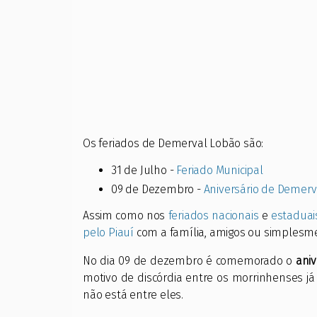
Os feriados de Demerval Lobão são:
31 de Julho -
Feriado Municipal
09 de Dezembro -
Aniversário de Demerv
Assim como nos
feriados nacionais
e
estaduai
pelo Piauí
com a família, amigos ou simplesmen
No dia 09 de dezembro é comemorado o
ani
motivo de discórdia entre os morrinhenses j
não está entre eles.