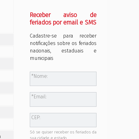
Receber aviso de
feriados por email e SMS
Cadastre-se para receber
notificações sobre os feriados
nacionais, estaduais e
municipais
Nome:
Email:
CEP:
Só se quiser receber os feriados da
a
sua cidade e estado