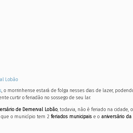
al Lobão
s
, o morrinhense estará de folga nesses dias de lazer, poden
te curtir o feriadão no sossego de seu lar.
versário de Demerval Lobão
, todavia, não é feriado na cidade, 
á que o município tem 2
feriados municipais
e o
aniversário da