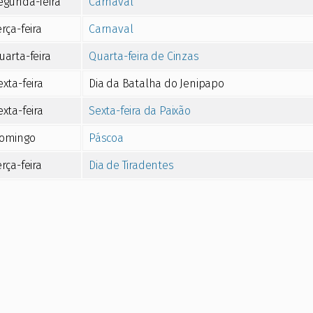
egunda-feira
Carnaval
erça-feira
Carnaval
uarta-feira
Quarta-feira de Cinzas
exta-feira
Dia da Batalha do Jenipapo
exta-feira
Sexta-feira da Paixão
omingo
Páscoa
erça-feira
Dia de Tiradentes