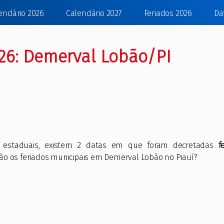
endário 2026
Calendário 2027
Feriados 2026
Da
026: Demerval Lobão/PI
e estaduais, existem 2 datas em que foram decretadas
f
 são os feriados municipais em Demerval Lobão no Piauí?