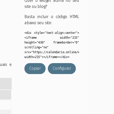
Quer o widget acima no seu
site ou blog?
Basta incluir o código HTML
abaixo seu site:
<div style="text-align:center">
<iframe width="215"
height="430" frameborder="0"
scrolling="no"
src="https://calendario.online/widget/?
width=215"></iframe></div>
uais e
Copiar
Configurar