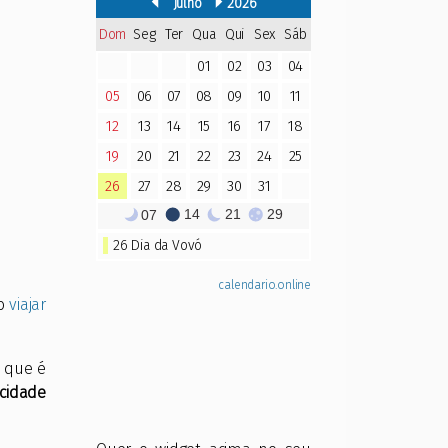
do
viajar
o que é
 cidade