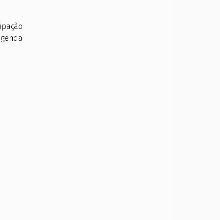
ipação
 agenda