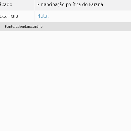
ábado
Emancipação política do Paraná
exta-feira
Natal
Fonte:
calendario.online