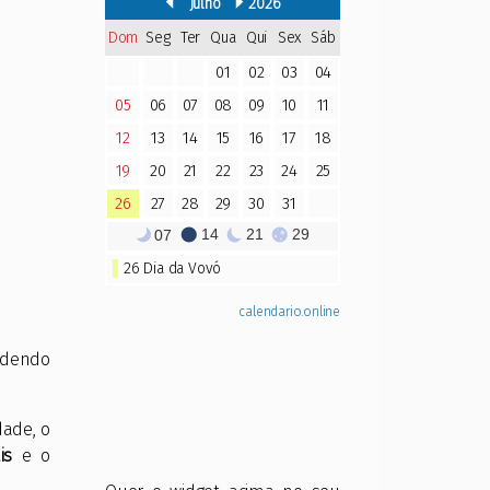
podendo
dade, o
is
e o