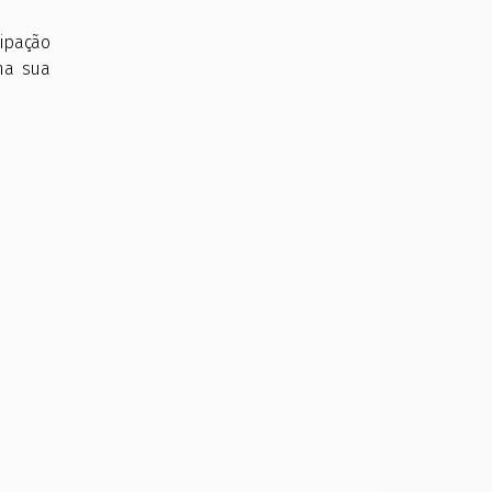
ipação
na sua