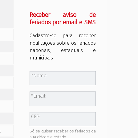
Receber aviso de
feriados por email e SMS
Cadastre-se para receber
notificações sobre os feriados
nacionais, estaduais e
municipais
Nome:
Email:
CEP:
a
Só se quiser receber os feriados da
sua cidade e estado