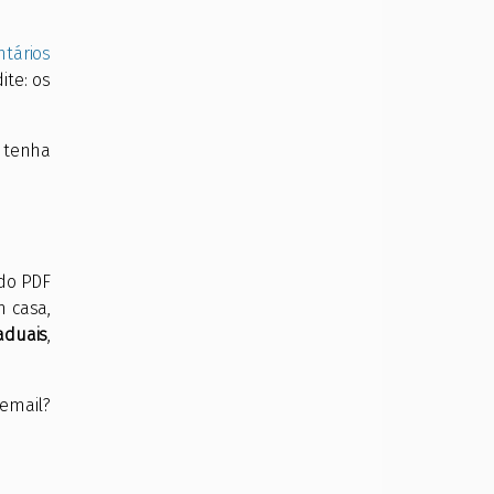
tários
ite: os
tenha
 do PDF
 casa,
aduais
,
 email?