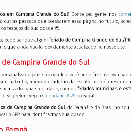
ados em Campina Grande do Sul
? Conte pra gente nos
comen
rá outras pessoas que acessarem essa página no futuro, acred
os festejos da sua cidade 😍.
ão, pode ser que algum
feriado de Campina Grande do Sul/PR
pal e que ainda não foi devidamente atualizado no nosso site.
s de Campina Grande do Sul
personalizado para sua cidade e você pode fazer o download
 seu trabalho, anexo ao caderno da escola, ou até mesmo em
ersonalizado para sua cidade, com os
feriados municipais e est
PR
. Se preferir veja o
Calendário 2026
do Brasil.
ados de Campina Grande do Sul
, do Paraná e do Brasil no seu
car o CEP para identificarmos sua cidade!
o Paraná