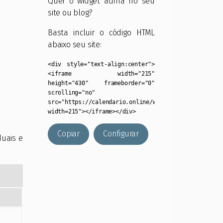
Quer o widget acima no seu
site ou blog?
Basta incluir o código HTML
abaixo seu site:
<div style="text-align:center">
<iframe width="215"
height="430" frameborder="0"
scrolling="no"
src="https://calendario.online/widget/?
width=215"></iframe></div>
Copiar
Configurar
duais e