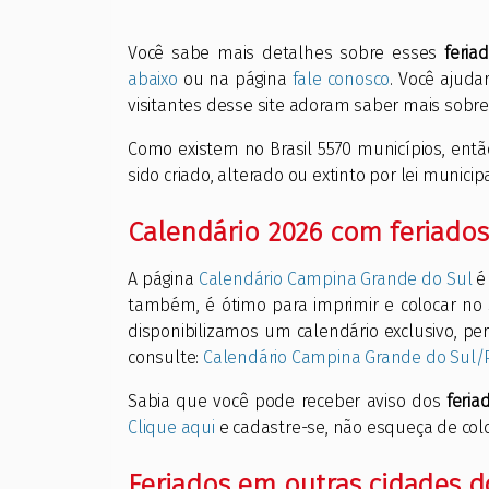
Você sabe mais detalhes sobre esses
feri
abaixo
ou na página
fale conosco
. Você ajuda
visitantes desse site adoram saber mais sobre 
Como existem no Brasil 5570 municípios, ent
sido criado, alterado ou extinto por lei munici
Calendário 2026 com feriado
A página
Calendário Campina Grande do Sul
é 
também, é ótimo para imprimir e colocar no
disponibilizamos um calendário exclusivo, p
consulte:
Calendário Campina Grande do Sul/
Sabia que você pode receber aviso dos
feri
Clique aqui
e cadastre-se, não esqueça de colo
Feriados em outras cidades d