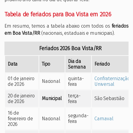
Tabela de feriados para Boa Vista em 2026
Em resumo, temos a tabela abaixo com todos os
feriados
em Boa Vista/RR
(nacionais, estaduais e municipais).
Feriados
2026
Boa Vista/RR
Dia da
Data
Tipo
Feriado
Semana
01 de janeiro
quinta-
Confraternização
Nacional
de 2026
feira
Universal
20 de janeiro
terça-
Municipal
São Sebastião
de 2026
feira
16 de
segunda-
fevereiro de
Nacional
Carnaval
feira
2026