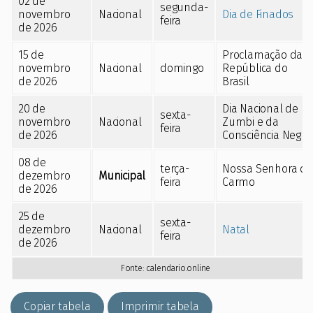
02 de
segunda-
novembro
Nacional
Dia de Finados
feira
de 2026
15 de
Proclamação da
novembro
Nacional
domingo
República do
de 2026
Brasil
20 de
Dia Nacional de
sexta-
novembro
Nacional
Zumbi e da
feira
de 2026
Consciência Negra
08 de
terça-
Nossa Senhora do
dezembro
Municipal
feira
Carmo
de 2026
25 de
sexta-
dezembro
Nacional
Natal
feira
de 2026
Fonte:
calendario.online
Copiar tabela
Imprimir tabela