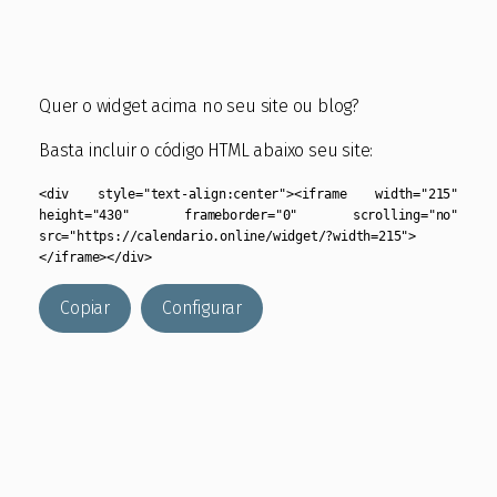
Quer o widget acima no seu site ou blog?
Basta incluir o código HTML abaixo seu site:
<div style="text-align:center"><iframe width="215"
height="430" frameborder="0" scrolling="no"
src="https://calendario.online/widget/?width=215">
</iframe></div>
Copiar
Configurar