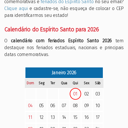
comemorativas e
feriados do Espírito Santo
no seu email?
Clique aqui
e cadastre-se, não esqueça de colocar o CEP
para identificarmos seu estado!
Calendário do Espírito Santo para 2026
O
calendário com feriados Espírito Santo 2026
tem
destaque nos feriados estaduais, nacionais e principais
datas comemorativas.
Janeiro
2026
Dom
Seg
Ter
Qua
Qui
Sex
Sáb
01
02
03
04
05
06
07
08
09
10
11
12
13
14
15
16
17