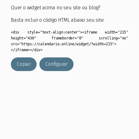
Quer o widget acima no seu site ou blog?
Basta incluir o código HTML abaixo seu site:
<div style="text-align:center"><iframe width="215"
height="430" frameborder="0" scrolling="no"
src="https://calendario.online/widget/?width=215">
</iframe></div>
Copiar
Configurar