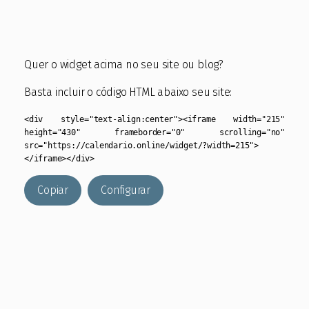
Quer o widget acima no seu site ou blog?
Basta incluir o código HTML abaixo seu site:
<div style="text-align:center"><iframe width="215"
height="430" frameborder="0" scrolling="no"
src="https://calendario.online/widget/?width=215">
</iframe></div>
Copiar
Configurar