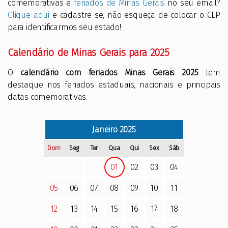
comemorativas e
feriados de Minas Gerais
no seu email?
Clique aqui
e cadastre-se, não esqueça de colocar o CEP
para identificarmos seu estado!
Calendário de Minas Gerais para 2025
O
calendário com feriados Minas Gerais 2025
tem
destaque nos feriados estaduais, nacionais e principais
datas comemorativas.
Janeiro
2025
Dom
Seg
Ter
Qua
Qui
Sex
Sáb
01
02
03
04
05
06
07
08
09
10
11
12
13
14
15
16
17
18