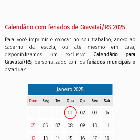
Calendário com feriados de Gravataí/RS 2025
Para você imprimir e colocar no seu trabalho, anexo ao
caderno da escola, ou até mesmo em casa,
disponibilizamos um exclusivo
Calendário para
Gravataí/RS
, personalizado com os
feriados municipais
e
estaduais.
Janeiro
2025
Dom
Seg
Ter
Qua
Qui
Sex
Sáb
01
02
03
04
05
06
07
08
09
10
11
12
13
14
15
16
17
18