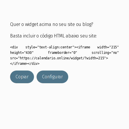
Quer o widget acima no seu site ou blog?
Basta incluir o código HTML abaixo seu site:
<div style="text-align:center"><iframe width="215"
height="430" frameborder="0" scrolling="no"
src="https://calendario.online/widget/?width=215">
</iframe></div>
Copiar
Configurar