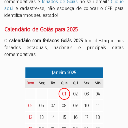
comemorativas e
feriados de Goiás
no seu email?
Clique
aqui
e cadastre-se, não esqueça de colocar o CEP para
identificarmos seu estado!
Calendário de Goiás para 2025
O
calendário com feriados Goiás 2025
tem destaque nos
feriados estaduais, nacionais e principais datas
comemorativas.
Janeiro
2025
Dom
Seg
Ter
Qua
Qui
Sex
Sáb
01
02
03
04
05
06
07
08
09
10
11
12
13
14
15
16
17
18