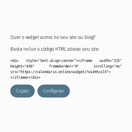
Quer o widget acima no seu site ou blog?
Basta incluir o código HTML abaixo seu site:
<div style="text-align:center"><iframe width="215"
height="430" frameborder="0" scrolling="no"
src="https://calendario.online/widget/?width=215">
</iframe></div>
Copiar
Configurar