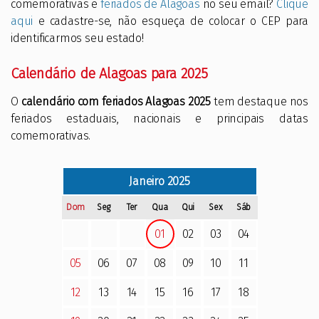
comemorativas e
feriados de Alagoas
no seu email?
Clique
aqui
e cadastre-se, não esqueça de colocar o CEP para
identificarmos seu estado!
Calendário de Alagoas para 2025
O
calendário com feriados Alagoas 2025
tem destaque nos
feriados estaduais, nacionais e principais datas
comemorativas.
Janeiro
2025
Dom
Seg
Ter
Qua
Qui
Sex
Sáb
01
02
03
04
05
06
07
08
09
10
11
12
13
14
15
16
17
18